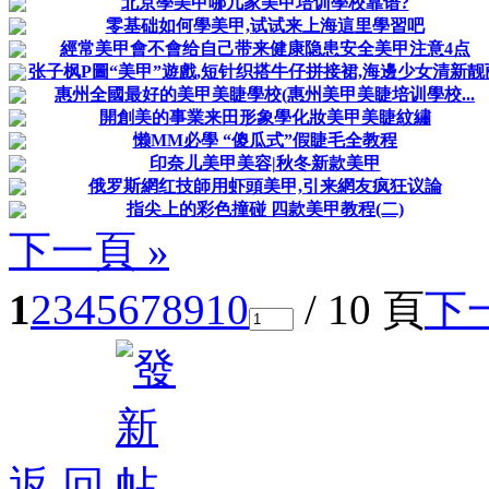
北京學美甲哪几家美甲培训學校靠谱?
零基础如何學美甲,试试来上海這里學習吧
經常美甲會不會给自己带来健康隐患安全美甲注意4点
张子枫P圖“美甲”遊戲,短针织搭牛仔拼接裙,海邊少女清新靓
惠州全國最好的美甲美睫學校(惠州美甲美睫培训學校...
開創美的事業来田形象學化妝美甲美睫紋繡
懒MM必學 “傻瓜式”假睫毛全教程
印奈儿美甲美容|秋冬新款美甲
俄罗斯網红技師用虾頭美甲,引来網友疯狂议論
指尖上的彩色撞碰 四款美甲教程(二)
下一頁 »
1
2
3
4
5
6
7
8
9
10
/ 10 頁
下
返 回