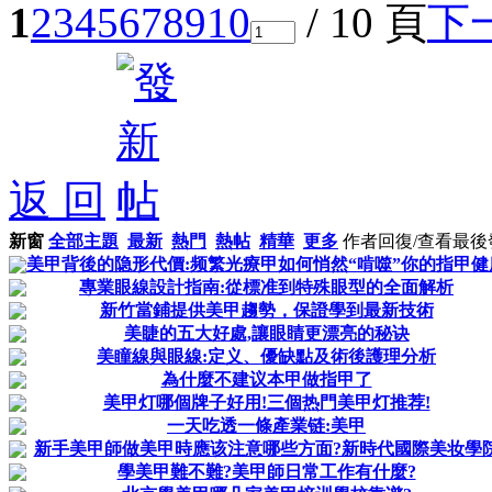
1
2
3
4
5
6
7
8
9
10
/ 10 頁
下
返 回
新窗
全部主題
最新
熱門
熱帖
精華
更多
作者
回復/查看
最後
美甲背後的隐形代價:频繁光療甲如何悄然“啃噬”你的指甲健
專業眼線設計指南:從標准到特殊眼型的全面解析
新竹當鋪提供美甲趨勢，保證學到最新技術
美睫的五大好處,讓眼睛更漂亮的秘诀
美瞳線與眼線:定义、優缺點及術後護理分析
為什麼不建议本甲做指甲了
美甲灯哪個牌子好用!三個热門美甲灯推荐!
一天吃透一條產業链:美甲
新手美甲師做美甲時應该注意哪些方面?新時代國際美妆學
學美甲難不難?美甲師日常工作有什麼?