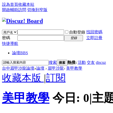
設為首頁
收藏本站
開啟輔助訪問
切換到窄版
找回密碼
自動登錄
密碼
立即註冊
登錄
快捷導航
論壇
BBS
搜索
熱搜:
活動
交友
discuz
搜索
台中眉甲沙龍論壇
»
論壇
›
眉甲沙龍
›
美甲教學
收藏本版
|
訂閱
美甲教學
今日:
0
|
主題