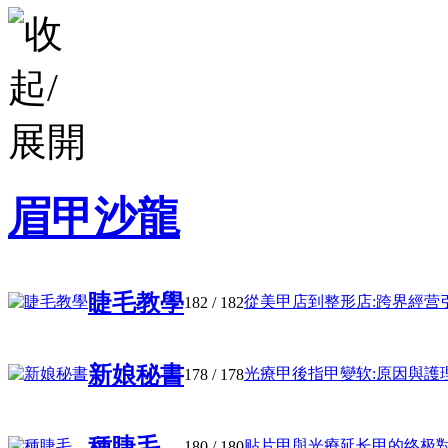
眉甲沙龍
睫毛教學
從美甲店到整形店:跨界經营引發
182
/ 182
新娘秘書
光療甲後指甲變软:原因與護理建
178
/ 178
種睫毛
贴片甲與光療延长甲的终极對决:
180
/ 180