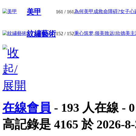
美甲
為何美甲成救命障碍?女子心跳骤
161
/ 161
紋繡藝術
秉心筑梦,领美致远!欣德美主題學
152
/ 152
在線會員
-
193
人在線 -
0
高記錄是
4165
於
2026-8-