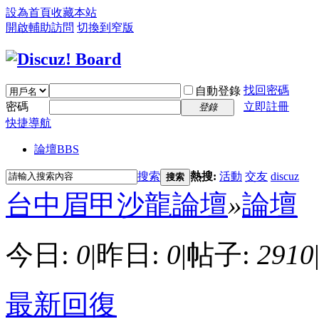
設為首頁
收藏本站
開啟輔助訪問
切換到窄版
找回密碼
自動登錄
密碼
立即註冊
登錄
快捷導航
論壇
BBS
搜索
熱搜:
活動
交友
discuz
搜索
台中眉甲沙龍論壇
»
論壇
今日:
0
|
昨日:
0
|
帖子:
2910
最新回復