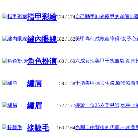
指甲彩繪
自己動手卸光療甲的详细步骤和注
174
/ 174
繡內眼線
美甲為何成救命障碍?女子心跳骤
182
/ 182
角色扮演
六成女性美甲干扰血氧,湖南抢救
160
/ 160
繡唇
十指美甲挡去生路,醫護紧急開“ 
158
/ 158
繡眉
接診一位25岁美甲師,她手上的伤
177
/ 177
接睫毛
光脚自由背後的代價:一次美甲,三
163
/ 164