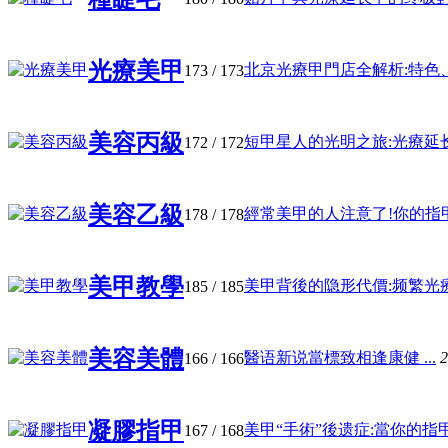
光療美甲
北京光療甲門店全解析:特色、选
173
/ 173
美容丙級
短甲星人的光明之旅:光療延长的
172
/ 172
美容乙級
經常美甲的人注意了!你的指甲可
178
/ 178
美甲教學
美甲背後的隐形代價:频繁光療甲
185
/ 185
美容美體
醫语新说當標致相逢康健 ...
2
166
/ 166
凝膠指甲
美甲“手術”後遗症:當你的指甲 .
167
/ 168