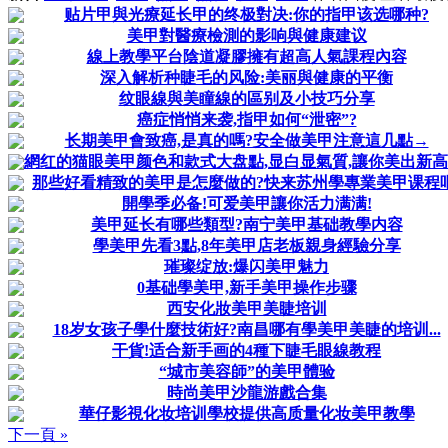
贴片甲與光療延长甲的终极對决:你的指甲该选哪种?
美甲對醫療檢測的影响與健康建议
線上教學平台陰道凝膠擁有超高人氣課程內容
深入解析种睫毛的风险:美丽與健康的平衡
纹眼線與美瞳線的區别及小技巧分享
癌症悄悄来袭,指甲如何“泄密”?
长期美甲會致癌,是真的嗎?安全做美甲注意這几點→
網红的猫眼美甲颜色和款式大盘點,显白显氣質,讓你美出新高
那些好看精致的美甲是怎麼做的?快来苏州學專業美甲课程吧
開學季必备!可爱美甲讓你活力满满!
美甲延长有哪些類型?南宁美甲基础教學内容
學美甲先看3點,8年美甲店老板親身經驗分享
璀璨绽放:爆闪美甲魅力
0基础學美甲,新手美甲操作步骤
西安化妝美甲美睫培训
18岁女孩子學什麼技術好?南昌哪有學美甲美睫的培训...
干貨!适合新手画的4種下睫毛眼線教程
“城市美容師”的美甲體验
時尚美甲沙龍游戲合集
華仔影視化妆培训學校提供高质量化妆美甲教學
下一頁 »