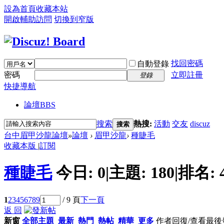
設為首頁
收藏本站
開啟輔助訪問
切換到窄版
找回密碼
自動登錄
密碼
立即註冊
登錄
快捷導航
論壇
BBS
搜索
熱搜:
活動
交友
discuz
搜索
台中眉甲沙龍論壇
»
論壇
›
眉甲沙龍
›
種睫毛
收藏本版
|
訂閱
種睫毛
今日:
0
|
主題:
180
|
排名:
1
2
3
4
5
6
7
8
9
/ 9 頁
下一頁
返 回
新窗
全部主題
最新
熱門
熱帖
精華
更多
作者
回復/查看
最後