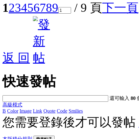
1
2
3
4
5
6
7
8
9
/ 9 頁
下一頁
返 回
快速發帖
還可輸入
80
高級模式
B
Color
Image
Link
Quote
Code
Smilies
您需要登錄後才可以發帖
本版積分規則