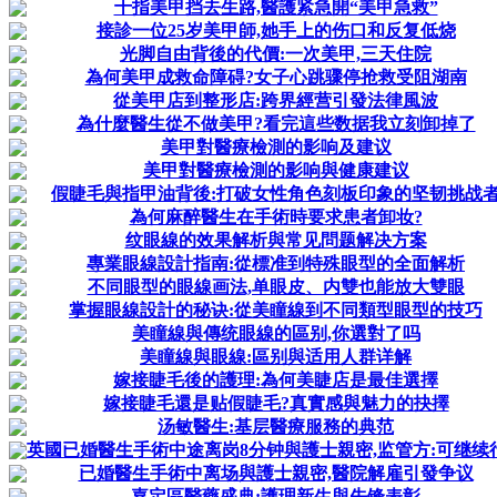
十指美甲挡去生路,醫護紧急開“美甲急救”
接診一位25岁美甲師,她手上的伤口和反复低烧
光脚自由背後的代價:一次美甲,三天住院
為何美甲成救命障碍?女子心跳骤停抢救受阻湖南
從美甲店到整形店:跨界經营引發法律風波
為什麼醫生從不做美甲?看完這些数据我立刻卸掉了
美甲對醫療檢測的影响及建议
美甲對醫療檢測的影响與健康建议
假睫毛與指甲油背後:打破女性角色刻板印象的坚韧挑战
為何麻醉醫生在手術時要求患者卸妆?
纹眼線的效果解析與常见問题解决方案
專業眼線設計指南:從標准到特殊眼型的全面解析
不同眼型的眼線画法,单眼皮、内雙也能放大雙眼
掌握眼線設計的秘诀:從美瞳線到不同類型眼型的技巧
美瞳線與傳统眼線的區别,你選對了吗
美瞳線與眼線:區别與适用人群详解
嫁接睫毛後的護理:為何美睫店是最佳選擇
嫁接睫毛還是贴假睫毛?真實感與魅力的抉擇
汤敏醫生:基层醫療服務的典范
英國已婚醫生手術中途离岗8分钟與護士親密,监管方:可继续
已婚醫生手術中离场與護士親密,醫院解雇引發争议
嘉定區醫藥盛典:護理新生與先锋表彰