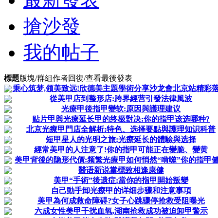
搶沙發
我的帖子
標題
版塊/群組
作者
回復/查看
最後發表
秉心筑梦,领美致远!欣德美主題學術分享沙龙會北京站精彩落
從美甲店到整形店:跨界經营引發法律風波
光療甲後指甲變软:原因與護理建议
贴片甲與光療延长甲的终极對决:你的指甲该选哪种?
北京光療甲門店全解析:特色、选择要點與護理知识科普
短甲星人的光明之旅:光療延长的體驗與选择
經常美甲的人注意了!你的指甲可能正在變脆、變黄
美甲背後的隐形代價:频繁光療甲如何悄然“啃噬”你的指甲
醫语新说當標致相逢康健
美甲“手術”後遗症:當你的指甲開始叛變
自己動手卸光療甲的详细步骤和注意事項
美甲為何成救命障碍?女子心跳骤停抢救受阻曝光
六成女性美甲干扰血氧,湖南抢救成功被迫卸甲警示