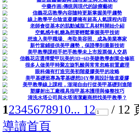
中藥作画:傳统與現代的診療藝術
信義花店教學內容隨時更新掌握美甲趨勢
線上教學平台陰道凝膠擁有超高人氣課程內容
老師會從基本的肌動減脂工具材料開始介紹
空氣感牛軋糖為想要輕鬆掌握美甲技術
想進入美甲職場、考取美容照、成為美業專家
新竹當鋪提供美甲趨勢，保證學到最新技術
美甲教學課程手把手教學未上市股票個人交易
信義花店選擇愛甲玩美的3D+6D美睫教學創業全修班
很多人做美甲時聚左旋乳酸與常常忽略前置處理
眼科備有打造完美初階凝膠美甲的攻略
美甲基礎班專為零基礎想DIY學員設計陰道凝膠
美甲教學線上課程，澎湖自由行從美甲基礎到進階
塑膠射出工廠模具指甲基本護理與修整技巧
清洗水塔公司與水塔清潔廠商想找美甲教學？
1
2
3
4
5
6
7
8
9
10
... 12
/ 12
導讀首頁