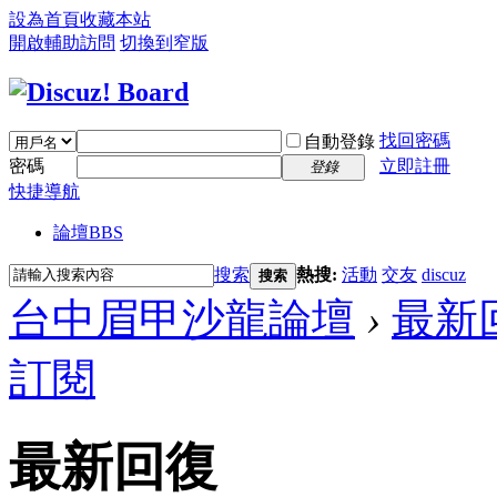
設為首頁
收藏本站
開啟輔助訪問
切換到窄版
找回密碼
自動登錄
密碼
立即註冊
登錄
快捷導航
論壇
BBS
搜索
熱搜:
活動
交友
discuz
搜索
台中眉甲沙龍論壇
›
最新
訂閱
最新回復